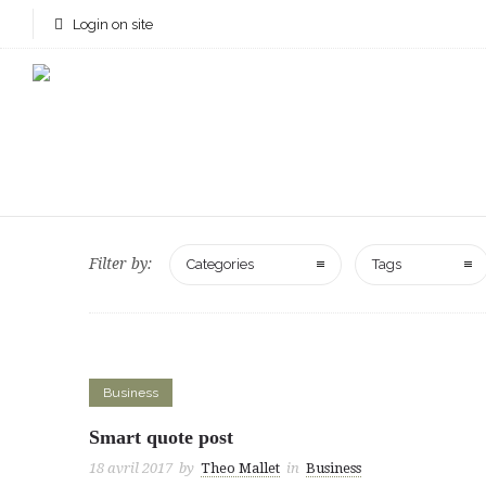
Login on site
Filter by:
Categories
Tags
Business
Smart quote post
18 avril 2017
by
Theo Mallet
in
Business