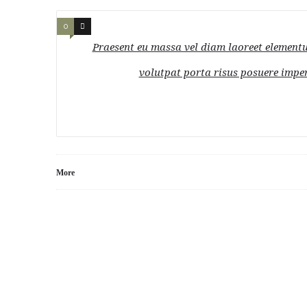
0
0
Praesent eu massa vel diam laoreet elementum 
volutpat porta risus posuere imper
More