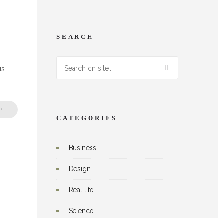
SEARCH
us
E
CATEGORIES
Business
Design
Real life
Science