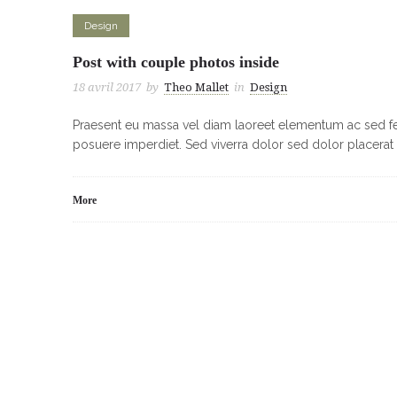
Design
Post with couple photos inside
18 avril 2017
by
Theo Mallet
in
Design
Praesent eu massa vel diam laoreet elementum ac sed feli
posuere imperdiet. Sed viverra dolor sed dolor placerat 
More