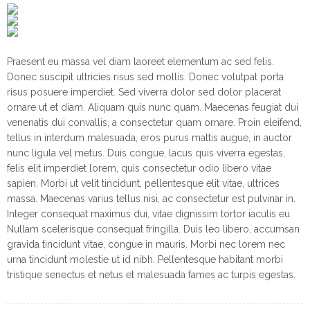
Praesent eu massa vel diam laoreet elementum ac sed felis.
Donec suscipit ultricies risus sed mollis. Donec volutpat porta
risus posuere imperdiet. Sed viverra dolor sed dolor placerat
ornare ut et diam. Aliquam quis nunc quam. Maecenas feugiat dui
venenatis dui convallis, a consectetur quam ornare. Proin eleifend,
tellus in interdum malesuada, eros purus mattis augue, in auctor
nunc ligula vel metus. Duis congue, lacus quis viverra egestas,
felis elit imperdiet lorem, quis consectetur odio libero vitae
sapien. Morbi ut velit tincidunt, pellentesque elit vitae, ultrices
massa. Maecenas varius tellus nisi, ac consectetur est pulvinar in.
Integer consequat maximus dui, vitae dignissim tortor iaculis eu.
Nullam scelerisque consequat fringilla. Duis leo libero, accumsan
gravida tincidunt vitae, congue in mauris. Morbi nec lorem nec
urna tincidunt molestie ut id nibh. Pellentesque habitant morbi
tristique senectus et netus et malesuada fames ac turpis egestas.